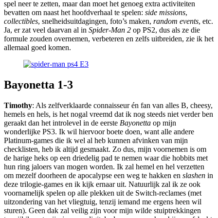
spel neer te zetten, maar dan moet het genoeg extra activiteiten
bevatten om naast het hoofdverhaal te spelen:
side missions
,
collectibles
, snelheidsuitdagingen, foto’s maken,
random events
, etc.
Ja, er zat veel daarvan al in
Spider-Man 2
op PS2, dus als ze die
formule zouden overnemen, verbeteren en zelfs uitbreiden, zie ik het
allemaal goed komen.
Bayonetta 1-3
Timothy
: Als zelfverklaarde connaisseur én fan van alles B, cheesy,
hemels en hels, is het nogal vreemd dat ik nog steeds niet verder ben
geraakt dan het introlevel in de eerste
Bayonetta
op mijn
wonderlijke PS3. Ik wil hiervoor boete doen, want alle andere
Platinum-games die ik wel al heb kunnen afvinken van mijn
checklisten, heb ik altijd gesmaakt. Zo dus, mijn voornemen is om
de harige heks op een driedelig pad te nemen waar die hobbits met
hun ring jaloers van mogen worden. Ik zal hemel en hel verzetten
om mezelf doorheen de apocalypse een weg te hakken en
slashen
in
deze trilogie-games en ik kijk ernaar uit.
Natuurlijk zal ik ze ook
voornamelijk spelen op alle plekken uit de Switch-reclames (met
uitzondering van het vliegtuig, tenzij iemand me ergens heen wil
sturen). Geen dak zal veilig zijn voor mijn wilde stuiptrekkingen