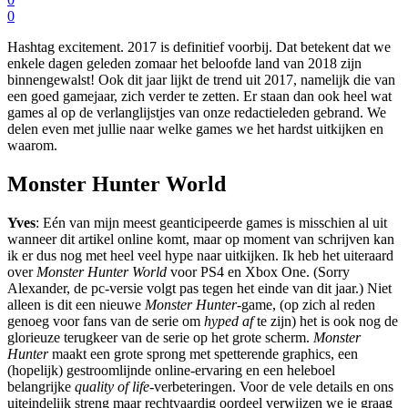
0
Hashtag excitement. 2017 is definitief voorbij. Dat betekent dat we
enkele dagen geleden zomaar het beloofde land van 2018 zijn
binnengewalst! Ook dit jaar lijkt de trend uit 2017, namelijk die van
een goed gamejaar, zich verder te zetten. Er staan dan ook heel wat
games al op de verlanglijstjes van onze redactieleden gebrand. We
delen even met jullie naar welke games we het hardst uitkijken en
waarom.
Monster Hunter World
Yves
: Eén van mijn meest geanticipeerde games is misschien al uit
wanneer dit artikel online komt, maar op moment van schrijven kan
ik er dus nog met heel veel hype naar uitkijken. Ik heb het uiteraard
over
Monster Hunter World
voor PS4 en Xbox One. (Sorry
Alexander, de pc-versie volgt pas tegen het einde van dit jaar.) Niet
alleen is dit een nieuwe
Monster Hunter-
game, (op zich al reden
genoeg voor fans van de serie om
hyped af
te zijn) het is ook nog de
glorieuze terugkeer van de serie op het grote scherm.
Monster
Hunter
maakt een grote sprong met spetterende graphics, een
(hopelijk) gestroomlijnde online-ervaring en een heleboel
belangrijke
quality of life
-verbeteringen. Voor de vele details en ons
uiteindelijk streng maar rechtvaardig oordeel verwijzen we je graag