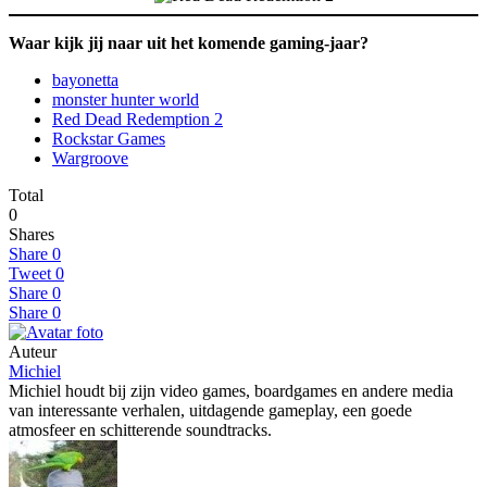
Waar kijk jij naar uit het komende gaming-jaar?
bayonetta
monster hunter world
Red Dead Redemption 2
Rockstar Games
Wargroove
Total
0
Shares
Share
0
Tweet
0
Share
0
Share
0
Auteur
Michiel
Michiel houdt bij zijn video games, boardgames en andere media
van interessante verhalen, uitdagende gameplay, een goede
atmosfeer en schitterende soundtracks.