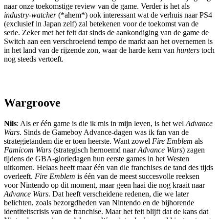
naar onze toekomstige review van de game. Verder is het als
industry-watcher
(*ahem*) ook interessant wat de verhuis naar PS4
(exclusief in Japan zelf) zal betekenen voor de toekomst van de
serie. Zeker met het feit dat sinds de aankondiging van de game de
Switch aan een verschroeiend tempo de markt aan het overnemen is
in het land van de rijzende zon, waar de harde kern van
hunters
toch
nog steeds vertoeft.
Wargroove
Nils
: Als er één game is die ik mis in mijn leven, is het wel
Advance
Wars
. Sinds de Gameboy Advance-dagen was ik fan van de
strategietandem die er toen heerste. Want zowel
Fire Emblem
als
Famicom Wars
(strategisch hernoemd naar
Advance Wars
) zagen
tijdens de GBA-gloriedagen hun eerste games in het Westen
uitkomen. Helaas heeft maar één van die franchises de tand des tijds
overleeft.
Fire Emblem
is één van de meest succesvolle reeksen
voor Nintendo op dit moment, maar geen haai die nog kraait naar
Advance Wars
. Dat heeft verscheidene redenen, die we later
belichten, zoals bezorgdheden van Nintendo en de bijhorende
identiteitscrisis van de franchise. Maar het feit blijft dat de kans dat