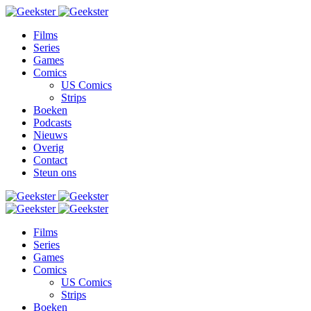
Films
Series
Games
Comics
US Comics
Strips
Boeken
Podcasts
Nieuws
Overig
Contact
Steun ons
Films
Series
Games
Comics
US Comics
Strips
Boeken