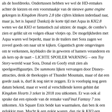
als de hoofdreeks. Ondertussen hebben we wel de HD-remakes
achter de kiezen en een voorsmaakje van de nieuwe
game engine
gekregen in
Kingdom Hearts 2.8
(die cijfers klinken inderdaad raar,
maar ja, het is Japan)! Dankzij de korte tijd met Aqua in
KH2.8
weten we dat
KH3
er fantastisch zal uitzien: de magie, de combo’s
zien er gelikt uit en volgen elkaar vlotjes op. De mogelijkheden met
Aqua waren wel beperkt, maar in de trailers met Sora zagen we
zoveel goeds om naar uit te kijken. Gigantisch grote omgevingen
om te verkennen,
keyblades
die in geweren of hamers veranderen en
als kers op de taart – LICHTE SPOILER WARNING – een
Toy
Story
-wereld waar Sora, Donal en Goofy eruit zien als
speelgoedfiguurtjes. De
summons
lijken vervangen door Disney-
attracties, denk de theekopjes of Thunder Mountain, maar of dat een
goede zaak is, durf ik nog niet te zeggen. Er is voorlopig nog geen
datum bekend, maar er werd al verschillende keren gehint dat
Kingdom Hearts 3
zeker in 2018 zou uitkomen. Er was ook al
sprake dat een episode van de remake van
Final Fantasy 7
zou
uitkomen. Als Square Enix beide kan waarmaken, dan ben ik een
gelukkig man. Mocht ik een gokje wagen, dan zie ik
KH3
een