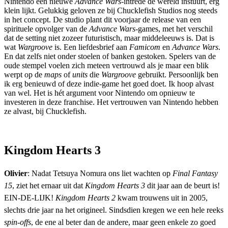
Nintendo een nieuwe
Advance Wars-
intrede de wereld instuurt, erg
klein lijkt. Gelukkig geloven ze bij Chucklefish Studios nog steeds
in het concept. De studio plant dit voorjaar de release van een
spirituele opvolger van de
Advance Wars-
games, met het verschil
dat de setting niet zozeer futuristisch, maar middeleeuws is. Dat is
wat
Wargroove
is. Een liefdesbrief aan
Famicom
en
Advance Wars
.
En dat zelfs niet onder stoelen of banken gestoken. Spelers van de
oude stempel voelen zich meteen vertrouwd als je maar een blik
werpt op de
maps
of
units
die
Wargroove
gebruikt. Persoonlijk ben
ik erg benieuwd of deze indie-game het goed doet. Ik hoop alvast
van wel. Het is hét argument voor Nintendo om opnieuw te
investeren in deze franchise. Het vertrouwen van Nintendo hebben
ze alvast, bij Chucklefish.
Kingdom Hearts 3
Olivier
: Nadat Tetsuya Nomura ons liet wachten op
Final Fantasy
15
, ziet het ernaar uit dat
Kingdom Hearts 3
dit jaar aan de beurt is!
EIN-DE-LIJK!
Kingdom Hearts 2
kwam trouwens uit in 2005,
slechts drie jaar na het origineel. Sindsdien kregen we een hele reeks
spin-offs
, de ene al beter dan de andere, maar geen enkele zo goed