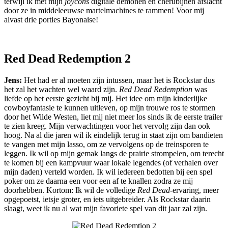
terwijl ik met mijn
joycons
digitale demonen en cherubijnen afslacht
door ze in middeleeuwse martelmachines te rammen! Voor mij
alvast drie porties Bayonaise!
Red Dead Redemption 2
Jens:
Het had er al moeten zijn intussen, maar het is Rockstar dus
het zal het wachten wel waard zijn.
Red Dead Redemption
was
liefde op het eerste gezicht bij mij. Het idee om mijn kinderlijke
cowboyfantasie te kunnen uitleven, op mijn trouwe ros te stormen
door het Wilde Westen, liet mij niet meer los sinds ik de eerste trailer
te zien kreeg. Mijn verwachtingen voor het vervolg zijn dan ook
hoog. Na al die jaren wil ik eindelijk terug in staat zijn om bandieten
te vangen met mijn lasso, om ze vervolgens op de treinsporen te
leggen. Ik wil op mijn gemak langs de prairie strompelen, om terecht
te komen bij een kampvuur waar lokale legendes (of verhalen over
mijn daden) verteld worden. Ik wil iedereen bedotten bij een spel
poker om ze daarna een voor een af te knallen zodra ze mij
doorhebben. Kortom: Ik wil de volledige
Red Dead
-ervaring, meer
opgepoetst, ietsje groter, en iets uitgebreider. Als Rockstar daarin
slaagt, weet ik nu al wat mijn favoriete spel van dit jaar zal zijn.