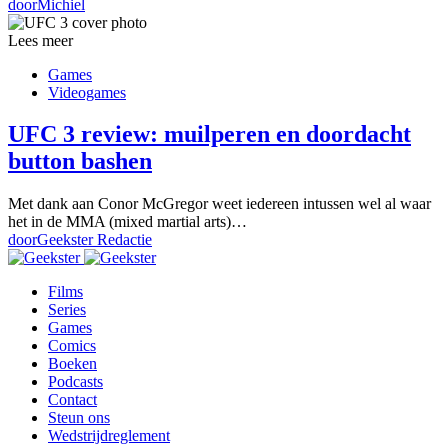
door
Michiel
Lees meer
Games
Videogames
UFC 3 review: muilperen en doordacht
button bashen
Met dank aan Conor McGregor weet iedereen intussen wel al waar
het in de MMA (mixed martial arts)…
door
Geekster Redactie
Films
Series
Games
Comics
Boeken
Podcasts
Contact
Steun ons
Wedstrijdreglement