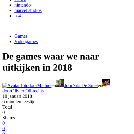
nintendo
marvel studios
ps4
Games
Videogames
De games waar we naar
uitkijken in 2018
door
Michiel
en
door
Nils De Smet
en
door
Olivier Olbrechts
18 januari 2018
6 minuten leestijd
Total
0
Shares
0
0
0