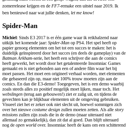
zomerrelease krijgen en de
FF7-
remake een uitstel naar 2019. Ik
ben benieuwd naar wat jullie denken,
let me know!
Spider-Man
Michiel
: Sinds E3 2017 is er één game waar ik reikhalzend naar
uitkijk het komende jaar:
Spider-Man
op PS4. Het spel heeft op
papier genoeg elementen om het tot een succes te maken: het is
duidelijk geïnspireerd door het succes (en deels de gameplay) van de
Batman Arkham
-serie, het heeft een schrijver die aan de comics
heeft gewerkt, het wordt door het getalenteerde Insomniac Games
gemaakt en is niet gebonden aan een of andere film waar het bij
moet passen. Het moet een origineel verhaal worden, met elementen
die gebaseerd zijn op, maar niet 100% trouw moeten zijn aan de
comics. En dan die E3-demo! Toegegeven, het is een demo waarbij
zoals steeds alles zo positief mogelijk moet lijken, maar toch. Het
webslingen
(terug aan gebouwen!) ziet er zalig uit, en tijdens de
gevechten kan je blijkbaar elementen uit de omgeving gebruiken.
Visueel ziet het er zeker ook niet slecht uit, hoewel sommigen zich
over het nieuwe
costume design
zullen moeten zetten. Als alle
story
missions
zullen zijn zoals die in de demo (maar uiteraard niet
allemaal zo gemakkelijk), dan zit dat al goed. Dan blijft uiteraard
nog de
open world
over. Insomniac heeft de kans om een schitterend