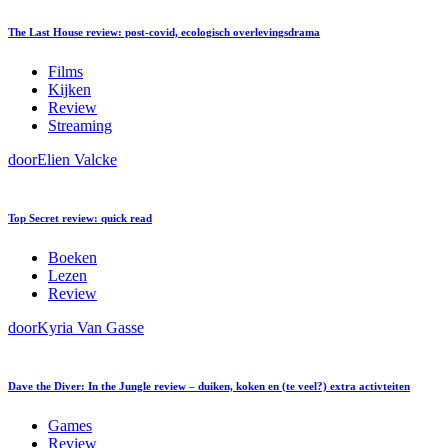
The Last House review: post-covid, ecologisch overlevingsdrama
Films
Kijken
Review
Streaming
door
Elien Valcke
Top Secret review: quick read
Boeken
Lezen
Review
door
Kyria Van Gasse
Dave the Diver: In the Jungle review – duiken, koken en (te veel?) extra activteiten
Games
Review