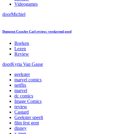
Videogames
door
Michiel
Dungeon Crawler Carl review: verslavend goed
Boeken
Lezen
Review
door
Kyria Van Gasse
geekster
marvel comics
netflix
marvel
dc comics
Image Comics
review
Castard
Geekster speelt
film fest gent
disney
x-men