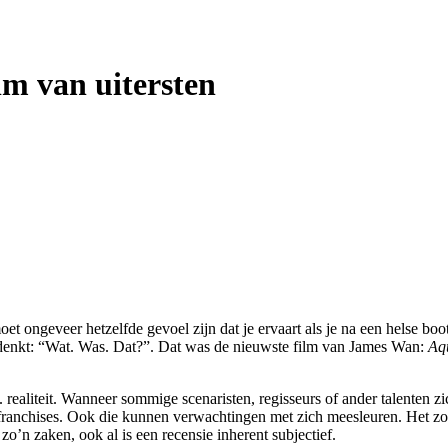
lm van uitersten
oet ongeveer hetzelfde gevoel zijn dat
je ervaart als je na een helse bo
en denkt: “Wat. Was. Dat?”. Dat was de nieuwste film van James Wan:
Aq
. realiteit. Wanneer sommige scenaristen, regisseurs of ander talenten 
 franchises. Ook die kunnen verwachtingen met zich meesleuren. Het zor
 zo’n zaken, ook al is een recensie inherent subjectief.