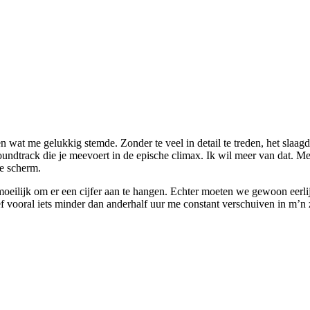
ien wat me gelukkig stemde. Zonder te veel in detail te treden, het sla
soundtrack die je meevoert in de epische climax. Ik wil meer van dat. Me
te scherm.
oeilijk om er een cijfer aan te hangen. Echter moeten we gewoon eerlijk z
bleef vooral iets minder dan anderhalf uur me constant verschuiven in m