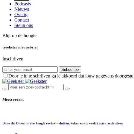
Podcasts
Nieuws
Overig
Contact
Steun ons
Blijf op de hoogte
Geekster nieuwsbrief
Inschrijven
Subscribe
Door je in te schrijven ga je akkoord dat jouw gegevens doorgest
Meest recent
Dave the Diver: In the Jungle review – duiken, koken en (te veel?) extra activteiten