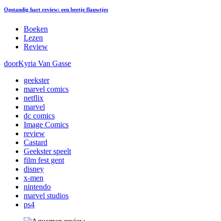
Opstandig hart review: een beetje flauwtjes
Boeken
Lezen
Review
door
Kyria Van Gasse
geekster
marvel comics
netflix
marvel
dc comics
Image Comics
review
Castard
Geekster speelt
film fest gent
disney
x-men
nintendo
marvel studios
ps4