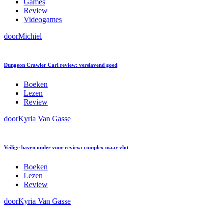
Games
Review
Videogames
door
Michiel
Dungeon Crawler Carl review: verslavend goed
Boeken
Lezen
Review
door
Kyria Van Gasse
Veilige haven onder vuur review: complex maar vlot
Boeken
Lezen
Review
door
Kyria Van Gasse