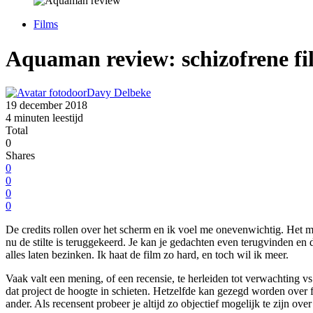
Films
Aquaman review: schizofrene fi
door
Davy Delbeke
19 december 2018
4 minuten leestijd
Total
0
Shares
0
0
0
0
De credits rollen over het scherm en ik voel me onevenwichtig. Het m
nu de stilte is teruggekeerd. Je kan je gedachten even terugvinden 
alles laten bezinken. Ik haat de film zo hard, en toch wil ik meer.
Vaak valt een mening, of een recensie, te herleiden tot verwachting vs
dat project de hoogte in schieten. Hetzelfde kan gezegd worden over
ander. Als recensent probeer je altijd zo objectief mogelijk te zijn over