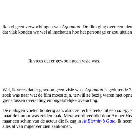
Ik had geen verwachtingen van
Aquaman
. De film ging over een ni
dat vlak konden we wel al inschatten hoe het personage er zou uitzien
Ik vrees dat er gewoon geen visie was.
Wel, ik vrees dat er gewoon geen visie was.
Aquaman
is gedurende 2/
zoek was naar wat de film moest zijn, terwijl ze bezig waren met opn
grens tussen overacting en ongelofelijke overacting.
De dialogen voelen houterig aan, alsof ze rechtstreeks uit een
campy
9
maar de humor was zelden raak. Mera wordt vertolkt door Amber Hea
maar een schim van de acteur die ik zag in
At Eternity’s Gate
. Ik nee
alles al van mijlenver zien aankomen.