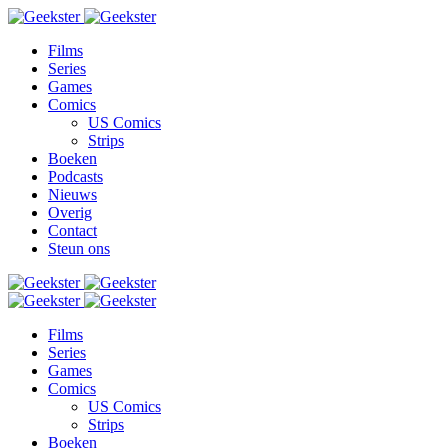
Films
Series
Games
Comics
US Comics
Strips
Boeken
Podcasts
Nieuws
Overig
Contact
Steun ons
Films
Series
Games
Comics
US Comics
Strips
Boeken