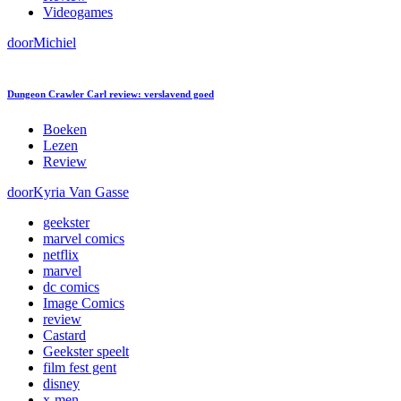
Videogames
door
Michiel
Dungeon Crawler Carl review: verslavend goed
Boeken
Lezen
Review
door
Kyria Van Gasse
geekster
marvel comics
netflix
marvel
dc comics
Image Comics
review
Castard
Geekster speelt
film fest gent
disney
x-men