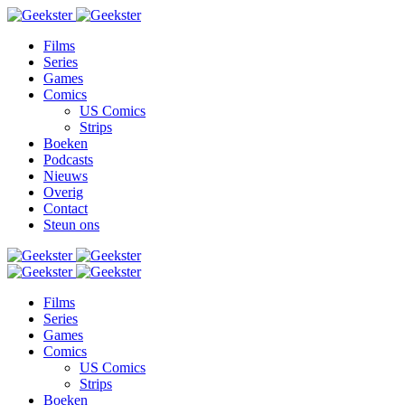
Films
Series
Games
Comics
US Comics
Strips
Boeken
Podcasts
Nieuws
Overig
Contact
Steun ons
Films
Series
Games
Comics
US Comics
Strips
Boeken