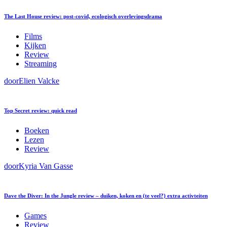
The Last House review: post-covid, ecologisch overlevingsdrama
Films
Kijken
Review
Streaming
door
Elien Valcke
Top Secret review: quick read
Boeken
Lezen
Review
door
Kyria Van Gasse
Dave the Diver: In the Jungle review – duiken, koken en (te veel?) extra activteiten
Games
Review