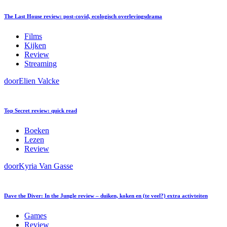
The Last House review: post-covid, ecologisch overlevingsdrama
Films
Kijken
Review
Streaming
door
Elien Valcke
Top Secret review: quick read
Boeken
Lezen
Review
door
Kyria Van Gasse
Dave the Diver: In the Jungle review – duiken, koken en (te veel?) extra activteiten
Games
Review