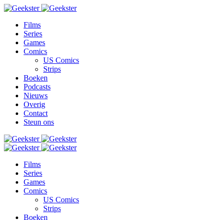
Films
Series
Games
Comics
US Comics
Strips
Boeken
Podcasts
Nieuws
Overig
Contact
Steun ons
Films
Series
Games
Comics
US Comics
Strips
Boeken