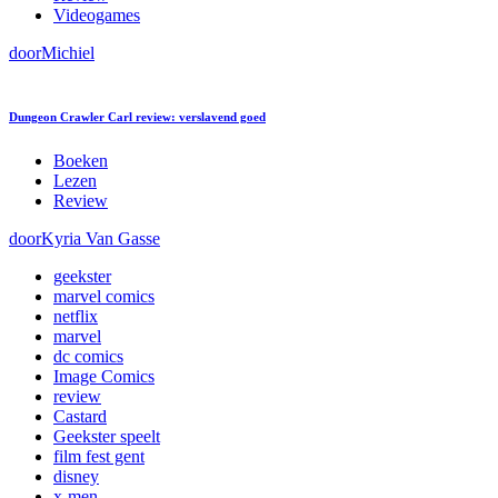
Videogames
door
Michiel
Dungeon Crawler Carl review: verslavend goed
Boeken
Lezen
Review
door
Kyria Van Gasse
geekster
marvel comics
netflix
marvel
dc comics
Image Comics
review
Castard
Geekster speelt
film fest gent
disney
x-men