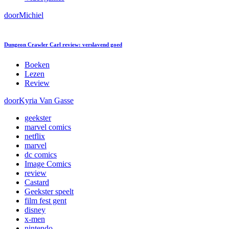
door
Michiel
Dungeon Crawler Carl review: verslavend goed
Boeken
Lezen
Review
door
Kyria Van Gasse
geekster
marvel comics
netflix
marvel
dc comics
Image Comics
review
Castard
Geekster speelt
film fest gent
disney
x-men
nintendo