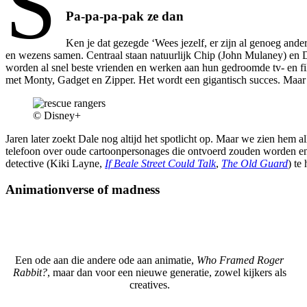
S
Pa-pa-pa-pak ze dan
Ken je dat gezegde ‘Wees jezelf, er zijn al genoeg and
en wezens samen. Centraal staan natuurlijk Chip (John Mulaney) en
worden al snel beste vrienden en werken aan hun gedroomde tv- en film
met Monty, Gadget en Zipper. Het wordt een gigantisch succes. Maar aa
© Disney+
Jaren later zoekt Dale nog altijd het spotlicht op. Maar we zien hem a
telefoon over oude cartoonpersonages die ontvoerd zouden worden en
detective (Kiki Layne,
If Beale Street Could Talk
,
The Old Guard
) te
Animationverse of madness
Een ode aan die andere ode aan animatie,
Who Framed Roger
Rabbit?
, maar dan voor een nieuwe generatie, zowel kijkers als
creatives.