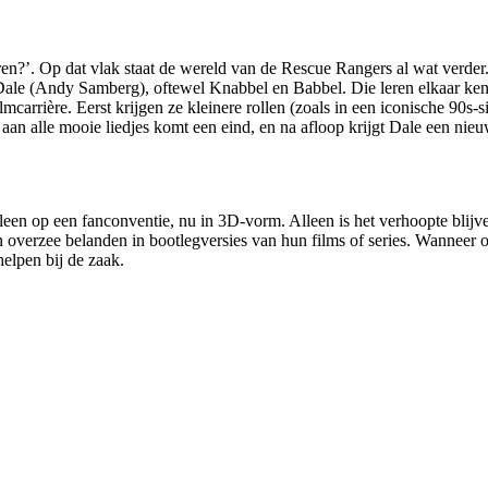
eren?’. Op dat vlak staat de wereld van de Rescue Rangers al wat verde
 Dale (Andy Samberg), oftewel Knabbel en Babbel. Die leren elkaar ke
carrière. Eerst krijgen ze kleinere rollen (zoals in een iconische 90s
n alle mooie liedjes komt een eind, en na afloop krijgt Dale een nieuw
lleen op een fanconventie, nu in 3D-vorm. Alleen is het verhoopte blijve
 overzee belanden in bootlegversies van hun films of series. Wannee
 helpen bij de zaak.