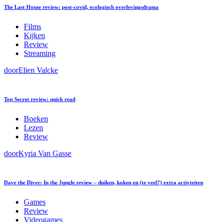
The Last House review: post-covid, ecologisch overlevingsdrama
Films
Kijken
Review
Streaming
door
Elien Valcke
Top Secret review: quick read
Boeken
Lezen
Review
door
Kyria Van Gasse
Dave the Diver: In the Jungle review – duiken, koken en (te veel?) extra activteiten
Games
Review
Videogames