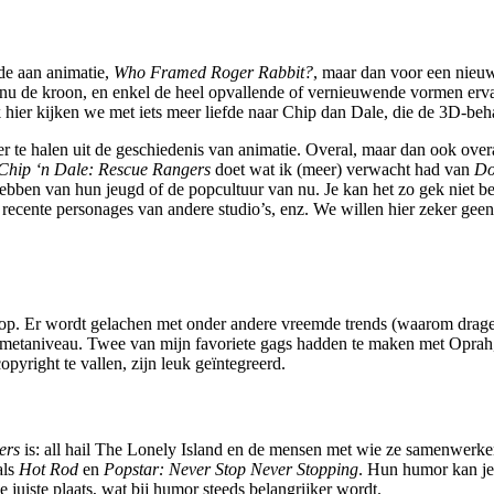
de aan animatie,
Who Framed Roger Rabbit?
, maar dan voor een nieuwe
 nu de kroon, en enkel de heel opvallende of vernieuwende vormen erva
ok hier kijken we met iets meer liefde naar Chip dan Dale, die de 3D-be
r te halen uit de geschiedenis van animatie. Overal, maar dan ook over
Chip ‘n Dale: Rescue Rangers
doet wat ik (meer) verwacht had van
Do
ebben van hun jeugd of de popcultuur van nu. Je kan het zo gek niet bed
cente personages van andere studio’s, enz. We willen hier zeker geen 
en op. Er wordt gelachen met onder andere vreemde trends (waarom dr
n metaniveau. Twee van mijn favoriete gags hadden te maken met Oprah,
pyright te vallen, zijn leuk geïntegreerd.
ers
is: all hail The Lonely Island en de mensen met wie ze samenwerken.
als
Hot Rod
en
Popstar: Never Stop Never Stopping
. Hun humor kan je
e juiste plaats, wat bij humor steeds belangrijker wordt.