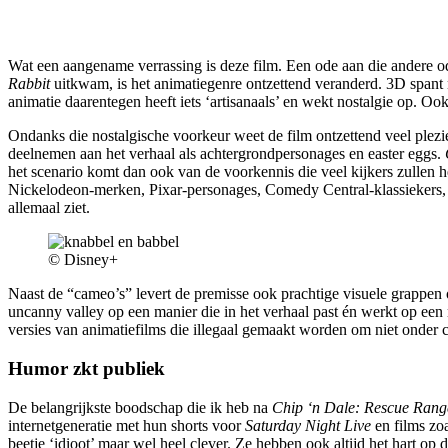
Wat een aangename verrassing is deze film. Een ode aan die andere o
Rabbit
uitkwam, is het animatiegenre ontzettend veranderd. 3D spant
animatie daarentegen heeft iets ‘artisanaals’ en wekt nostalgie op. O
Ondanks die nostalgische voorkeur weet de film ontzettend veel plezie
deelnemen aan het verhaal als achtergrondpersonages en easter eggs.
het scenario komt dan ook van de voorkennis die veel kijkers zullen h
Nickelodeon-merken, Pixar-personages, Comedy Central-klassiekers, re
allemaal ziet.
© Disney+
Naast de “cameo’s” levert de premisse ook prachtige visuele grapp
uncanny valley op een manier die in het verhaal past én werkt op ee
versies van animatiefilms die illegaal gemaakt worden om niet onder co
Humor zkt publiek
De belangrijkste boodschap die ik heb na
Chip ‘n Dale: Rescue Rang
internetgeneratie met hun shorts voor
Saturday Night Live
en films zo
beetje ‘idioot’ maar wel heel clever. Ze hebben ook altijd het hart op d