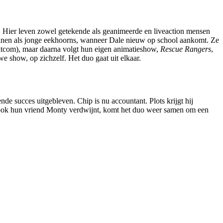
r. Hier leven zowel getekende als geanimeerde en liveaction mensen
nnen als jonge eekhoorns, wanneer Dale nieuw op school aankomt. Ze
-sitcom), maar daarna volgt hun eigen animatieshow,
Rescue Rangers
,
e show, op zichzelf. Het duo gaat uit elkaar.
nde succes uitgebleven. Chip is nu accountant. Plots krijgt hij
r ook hun vriend Monty verdwijnt, komt het duo weer samen om een