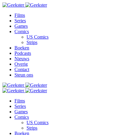
Films
Series
Games
Comics
US Comics
Strips
Boeken
Podcasts
Nieuws
Overig
Contact
Steun ons
Films
Series
Games
Comics
US Comics
Strips
Boeken