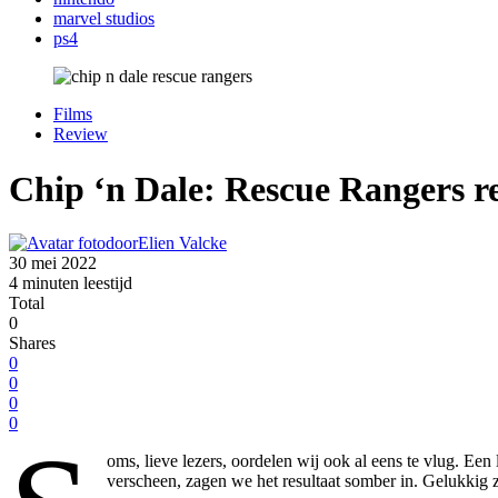
marvel studios
ps4
Films
Review
Chip ‘n Dale: Rescue Rangers re
door
Elien Valcke
30 mei 2022
4 minuten leestijd
Total
0
Shares
0
0
0
0
oms, lieve lezers, oordelen wij ook al eens te vlug. Een
verscheen, zagen we het resultaat somber in. Gelukkig zi