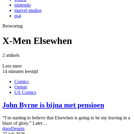
nintendo
marvel studios
ps4
Browsetag
X-Men Elsewhen
2 artikels
Lees meer
14 minuten leestijd
Comics
Opinie
US Comics
John Byrne is bijna met pensioen
“I’m starting to believe that Elsewhen is going to be my leaving in a
blaze of glory.” Later…
door
Dennis
27 juli 2026