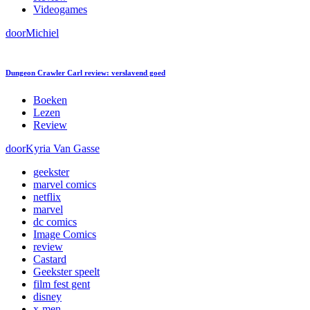
Videogames
door
Michiel
Dungeon Crawler Carl review: verslavend goed
Boeken
Lezen
Review
door
Kyria Van Gasse
geekster
marvel comics
netflix
marvel
dc comics
Image Comics
review
Castard
Geekster speelt
film fest gent
disney
x-men