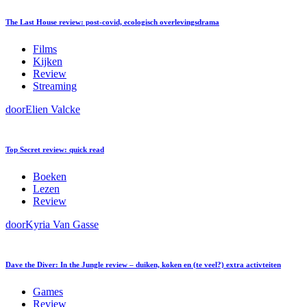
The Last House review: post-covid, ecologisch overlevingsdrama
Films
Kijken
Review
Streaming
door
Elien Valcke
Top Secret review: quick read
Boeken
Lezen
Review
door
Kyria Van Gasse
Dave the Diver: In the Jungle review – duiken, koken en (te veel?) extra activteiten
Games
Review