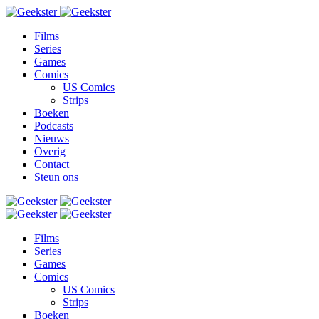
Films
Series
Games
Comics
US Comics
Strips
Boeken
Podcasts
Nieuws
Overig
Contact
Steun ons
Films
Series
Games
Comics
US Comics
Strips
Boeken