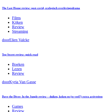
The Last House review: post-covid, ecologisch overlevingsdrama
Films
Kijken
Review
Streaming
door
Elien Valcke
Top Secret review: quick read
Boeken
Lezen
Review
door
Kyria Van Gasse
Dave the Diver: In the Jungle review – duiken, koken en (te veel?) extra activteiten
Games
Review