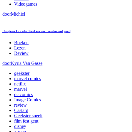
Videogames
door
Michiel
Dungeon Crawler Carl review: verslavend goed
Boeken
Lezen
Review
door
Kyria Van Gasse
geekster
marvel comics
netflix
marvel
dc comics
Image Comics
review
Castard
Geekster speelt
film fest gent
disney
x-men