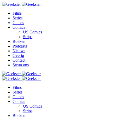
Films
Series
Games
Comics
US Comics
Strips
Boeken
Podcasts
Nieuws
Overig
Contact
Steun ons
Films
Series
Games
Comics
US Comics
Strips
Boeken