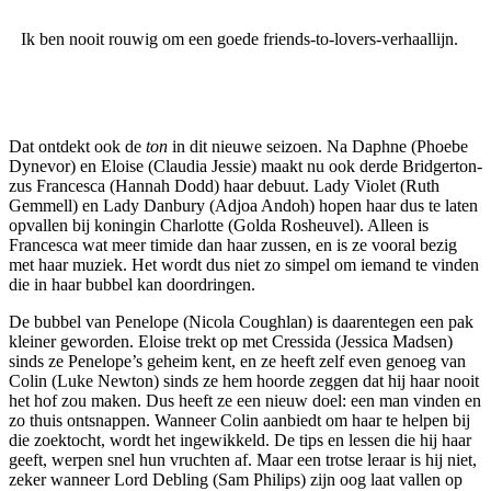
Ik ben nooit rouwig om een goede friends-to-lovers-verhaallijn.
Dat ontdekt ook de
ton
in dit nieuwe seizoen. Na Daphne (Phoebe
Dynevor) en Eloise (Claudia Jessie) maakt nu ook derde Bridgerton-
zus Francesca (Hannah Dodd) haar debuut. Lady Violet (Ruth
Gemmell) en Lady Danbury (Adjoa Andoh) hopen haar dus te laten
opvallen bij koningin Charlotte (Golda Rosheuvel). Alleen is
Francesca wat meer timide dan haar zussen, en is ze vooral bezig
met haar muziek. Het wordt dus niet zo simpel om iemand te vinden
die in haar bubbel kan doordringen.
De bubbel van Penelope (Nicola Coughlan) is daarentegen een pak
kleiner geworden. Eloise trekt op met Cressida (Jessica Madsen)
sinds ze Penelope’s geheim kent, en ze heeft zelf even genoeg van
Colin (Luke Newton) sinds ze hem hoorde zeggen dat hij haar nooit
het hof zou maken. Dus heeft ze een nieuw doel: een man vinden en
zo thuis ontsnappen. Wanneer Colin aanbiedt om haar te helpen bij
die zoektocht, wordt het ingewikkeld. De tips en lessen die hij haar
geeft, werpen snel hun vruchten af. Maar een trotse leraar is hij niet,
zeker wanneer Lord Debling (Sam Philips) zijn oog laat vallen op