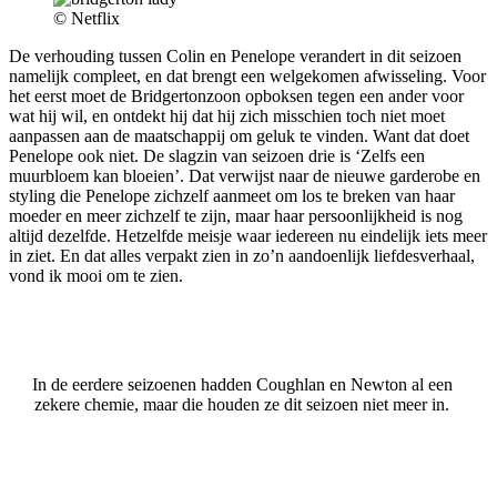
© Netflix
De verhouding tussen Colin en Penelope verandert in dit seizoen
namelijk compleet, en dat brengt een welgekomen afwisseling. Voor
het eerst moet de Bridgertonzoon opboksen tegen een ander voor
wat hij wil, en ontdekt hij dat hij zich misschien toch niet moet
aanpassen aan de maatschappij om geluk te vinden. Want dat doet
Penelope ook niet. De slagzin van seizoen drie is ‘Zelfs een
muurbloem kan bloeien’. Dat verwijst naar de nieuwe garderobe en
styling die Penelope zichzelf aanmeet om los te breken van haar
moeder en meer zichzelf te zijn, maar haar persoonlijkheid is nog
altijd dezelfde. Hetzelfde meisje waar iedereen nu eindelijk iets meer
in ziet. En dat alles verpakt zien in zo’n aandoenlijk liefdesverhaal,
vond ik mooi om te zien.
In de eerdere seizoenen hadden Coughlan en Newton al een
zekere chemie, maar die houden ze dit seizoen niet meer in.