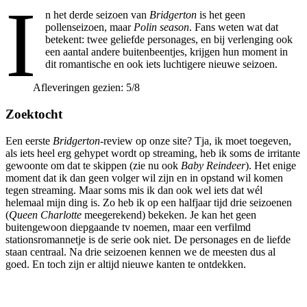
I
n het derde seizoen van
Bridgerton
is het geen
pollenseizoen, maar
Polin season
. Fans weten wat dat
betekent: twee geliefde personages, en bij verlenging ook
een aantal andere buitenbeentjes, krijgen hun moment in
dit romantische en ook iets luchtigere nieuwe seizoen.
Afleveringen gezien: 5/8
Zoektocht
Een eerste
Bridgerton
-review op onze site? Tja, ik moet toegeven,
als iets heel erg gehypet wordt op streaming, heb ik soms de irritante
gewoonte om dat te skippen (zie nu ook
Baby Reindeer
). Het enige
moment dat ik dan geen volger wil zijn en in opstand wil komen
tegen streaming. Maar soms mis ik dan ook wel iets dat wél
helemaal mijn ding is. Zo heb ik op een halfjaar tijd drie seizoenen
(
Queen Charlotte
meegerekend) bekeken. Je kan het geen
buitengewoon diepgaande tv noemen, maar een verfilmd
stationsromannetje is de serie ook niet. De personages en de liefde
staan centraal. Na drie seizoenen kennen we de meesten dus al
goed. En toch zijn er altijd nieuwe kanten te ontdekken.