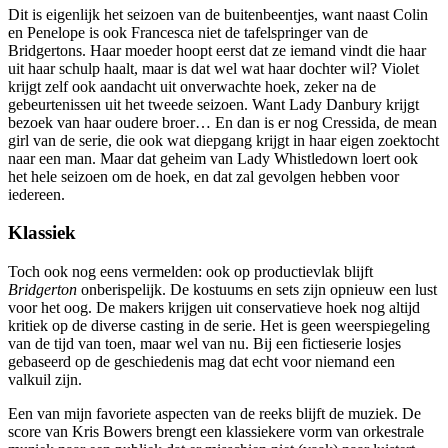
Dit is eigenlijk het seizoen van de buitenbeentjes, want naast Colin
en Penelope is ook Francesca niet de tafelspringer van de
Bridgertons. Haar moeder hoopt eerst dat ze iemand vindt die haar
uit haar schulp haalt, maar is dat wel wat haar dochter wil? Violet
krijgt zelf ook aandacht uit onverwachte hoek, zeker na de
gebeurtenissen uit het tweede seizoen. Want Lady Danbury krijgt
bezoek van haar oudere broer… En dan is er nog Cressida, de mean
girl van de serie, die ook wat diepgang krijgt in haar eigen zoektocht
naar een man. Maar dat geheim van Lady Whistledown loert ook
het hele seizoen om de hoek, en dat zal gevolgen hebben voor
iedereen.
Klassiek
Toch ook nog eens vermelden: ook op productievlak blijft
Bridgerton
onberispelijk. De kostuums en sets zijn opnieuw een lust
voor het oog. De makers krijgen uit conservatieve hoek nog altijd
kritiek op de diverse casting in de serie. Het is geen weerspiegeling
van de tijd van toen, maar wel van nu. Bij een fictieserie losjes
gebaseerd op de geschiedenis mag dat echt voor niemand een
valkuil zijn.
Een van mijn favoriete aspecten van de reeks blijft de muziek. De
score van Kris Bowers brengt een klassiekere vorm van orkestrale