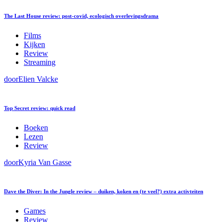
The Last House review: post-covid, ecologisch overlevingsdrama
Films
Kijken
Review
Streaming
door
Elien Valcke
Top Secret review: quick read
Boeken
Lezen
Review
door
Kyria Van Gasse
Dave the Diver: In the Jungle review – duiken, koken en (te veel?) extra activteiten
Games
Review