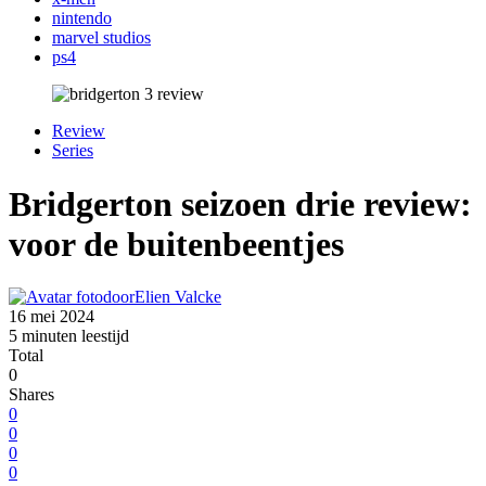
nintendo
marvel studios
ps4
Review
Series
Bridgerton seizoen drie review:
voor de buitenbeentjes
door
Elien Valcke
16 mei 2024
5 minuten leestijd
Total
0
Shares
0
0
0
0