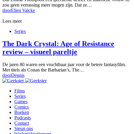
zou geen verrassing meer mogen zijn. Dat ze…
door
Elien Valcke
Lees meer
Series
The Dark Crystal: Age of Resistance
review – visueel pareltje
De jaren 80 waren een vruchtbaar jaar voor de betere fantasyfilm.
Met titels als Conan the Barbarian’s, The…
door
Dennis
Films
Series
Games
Comics
Boeken
Podcasts
Contact
Steun ons
Wedstrijdreglement