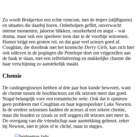
Zo wordt
Bridgerton
een echte romcom, met de
tropes
(stijlfiguren)
en situaties die daarbij horen. Onbeholpen geflirt, onverwacht
intense momenten, jaloerse blikken, onzekerheid en angst – wat
drama, maar ook een speelsere toon dan in de voorbije seizoenen.
Humor krijgt een grotere rol, en dat gaat veel acteurs goed af.
Coughlan, die doorbrak met het komische
Derry Girls,
kan zich hier
ook uitleven in de pogingen die Penelope doet om vrijgezellen aan
de haak te slaan, met een zelfrelativering en makkelijke charme die
haar verschijning zo aanstekelijk maakt.
Chemie
De castingregisseurs hebben al drie jaar hun kunde bewezen, want
de chemie tussen de hoofdacteurs zat elk seizoen meer dan goed.
Nogal belangrijk voor een romantische serie. Ook dat is opnieuw
geen probleem met Coughlan en haar tegenspeelster Luke Newton.
In de eerdere seizoenen hadden de acteurs al een zekere chemie,
maar die houden ze (zoals ze zelf zeggen) dit seizoen niet meer in.
De overgang van die vriendschap naar aantrekking gebeurt, zeker
bij Newton, niet te plots of te cliché, maar in stapjes.