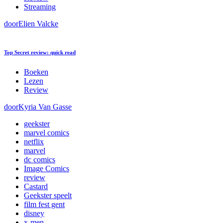
Streaming
door
Elien Valcke
Top Secret review: quick read
Boeken
Lezen
Review
door
Kyria Van Gasse
geekster
marvel comics
netflix
marvel
dc comics
Image Comics
review
Castard
Geekster speelt
film fest gent
disney
x-men