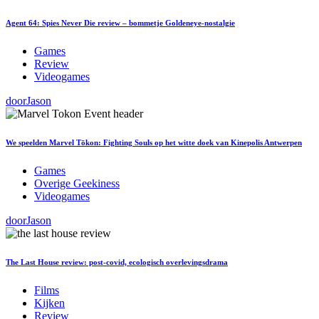
Agent 64: Spies Never Die review – bommetje Goldeneye-nostalgie
Games
Review
Videogames
door
Jason
We speelden Marvel Tōkon: Fighting Souls op het witte doek van Kinepolis Antwerpen
Games
Overige Geekiness
Videogames
door
Jason
The Last House review: post-covid, ecologisch overlevingsdrama
Films
Kijken
Review