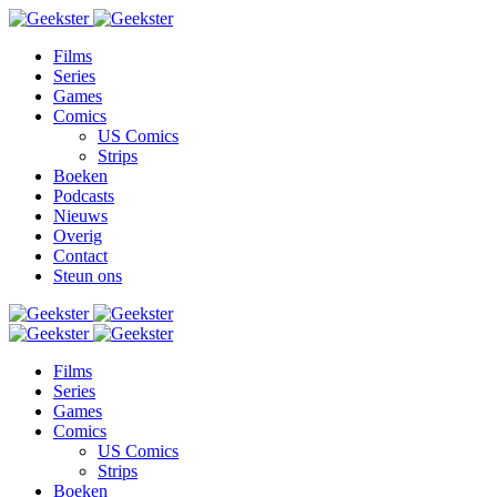
Films
Series
Games
Comics
US Comics
Strips
Boeken
Podcasts
Nieuws
Overig
Contact
Steun ons
Films
Series
Games
Comics
US Comics
Strips
Boeken