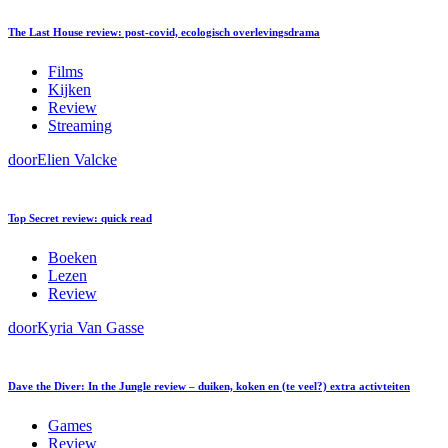
The Last House review: post-covid, ecologisch overlevingsdrama
Films
Kijken
Review
Streaming
door
Elien Valcke
Top Secret review: quick read
Boeken
Lezen
Review
door
Kyria Van Gasse
Dave the Diver: In the Jungle review – duiken, koken en (te veel?) extra activteiten
Games
Review