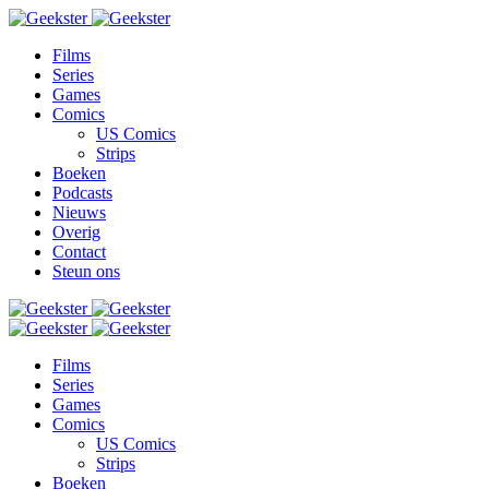
Films
Series
Games
Comics
US Comics
Strips
Boeken
Podcasts
Nieuws
Overig
Contact
Steun ons
Films
Series
Games
Comics
US Comics
Strips
Boeken