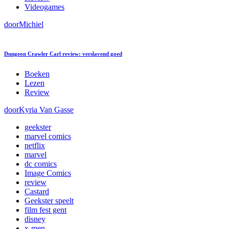
Videogames
door
Michiel
Dungeon Crawler Carl review: verslavend goed
Boeken
Lezen
Review
door
Kyria Van Gasse
geekster
marvel comics
netflix
marvel
dc comics
Image Comics
review
Castard
Geekster speelt
film fest gent
disney
x-men