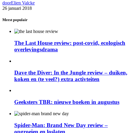
door
Elien Valcke
26 januari 2018
Meest populair
The Last House review: post-covid, ecologisch
overlevingsdrama
Dave the Diver: In the Jungle review – duiken,
koken en (te veel?) extra activteiten
Geeksters TBR: nieuwe boeken in augustus
Spider-Man: Brand New Day review –
opgroeien en loslaten