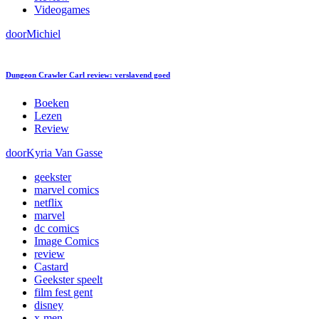
Videogames
door
Michiel
Dungeon Crawler Carl review: verslavend goed
Boeken
Lezen
Review
door
Kyria Van Gasse
geekster
marvel comics
netflix
marvel
dc comics
Image Comics
review
Castard
Geekster speelt
film fest gent
disney
x-men