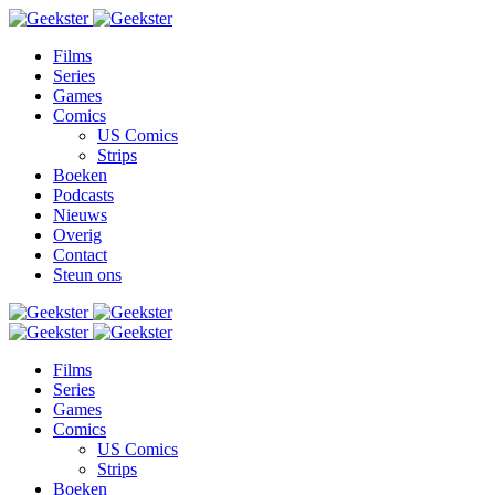
Films
Series
Games
Comics
US Comics
Strips
Boeken
Podcasts
Nieuws
Overig
Contact
Steun ons
Films
Series
Games
Comics
US Comics
Strips
Boeken