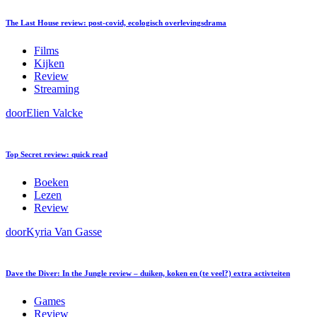
The Last House review: post-covid, ecologisch overlevingsdrama
Films
Kijken
Review
Streaming
door
Elien Valcke
Top Secret review: quick read
Boeken
Lezen
Review
door
Kyria Van Gasse
Dave the Diver: In the Jungle review – duiken, koken en (te veel?) extra activteiten
Games
Review