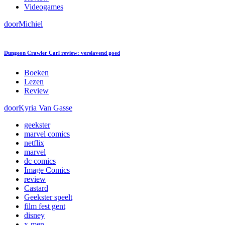
Videogames
door
Michiel
Dungeon Crawler Carl review: verslavend goed
Boeken
Lezen
Review
door
Kyria Van Gasse
geekster
marvel comics
netflix
marvel
dc comics
Image Comics
review
Castard
Geekster speelt
film fest gent
disney
x-men