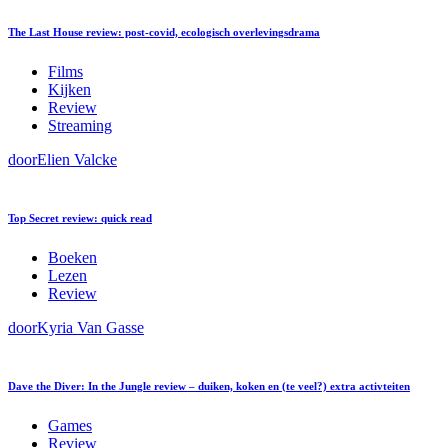
The Last House review: post-covid, ecologisch overlevingsdrama
Films
Kijken
Review
Streaming
door
Elien Valcke
Top Secret review: quick read
Boeken
Lezen
Review
door
Kyria Van Gasse
Dave the Diver: In the Jungle review – duiken, koken en (te veel?) extra activteiten
Games
Review