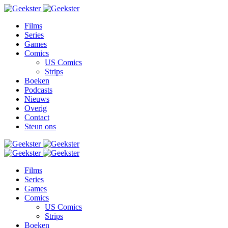
Films
Series
Games
Comics
US Comics
Strips
Boeken
Podcasts
Nieuws
Overig
Contact
Steun ons
Films
Series
Games
Comics
US Comics
Strips
Boeken