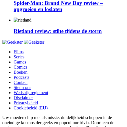
Spider-Man: Brand New Day review –
opgroeien en loslaten
Rietland review: stilte tijdens de storm
Films
Series
Games
Comics
Boeken
Podcasts
Contact
Steun ons
Wedstrijdreglement
Disclaimer
Privacybeleid
Cookiebeleid (EU)
Uw moederschip met als missie: duidelijkheid scheppen in de
oneindige kosmos der geeks en popcultuur trivia. Doorheen de