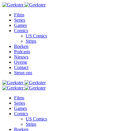
Films
Series
Games
Comics
US Comics
Strips
Boeken
Podcasts
Nieuws
Overig
Contact
Steun ons
Films
Series
Games
Comics
US Comics
Strips
Boeken