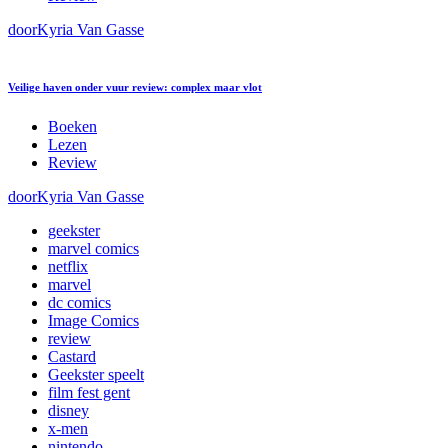
door
Kyria Van Gasse
Veilige haven onder vuur review: complex maar vlot
Boeken
Lezen
Review
door
Kyria Van Gasse
geekster
marvel comics
netflix
marvel
dc comics
Image Comics
review
Castard
Geekster speelt
film fest gent
disney
x-men
nintendo