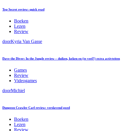
Top Secret review: quick read
Boeken
Lezen
Review
door
Kyria Van Gasse
Dave the Diver: In the Jungle review – duiken, koken en (te veel?) extra activteiten
Games
Review
Videogames
door
Michiel
Dungeon Crawler Carl review: verslavend goed
Boeken
Lezen
Review